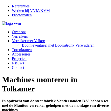
Referenties
Werken bij VVM/KVM
Proefdraaien
Over ons
Verreikers
Verreiker met Velkop
Boom eventueel met Boomstronk Verwijderen
Torenkranen
Accessoires
Projecten
Nieuws
Contact
Machines monteren in
Tolkamer
In opdracht van de steenfabriek Vandersanden B.V. hebben we
met de Manitou verreiker geholpen met de montage van diverse
machines.